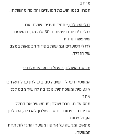
מרחב
תמרון בזמן הושבת הסועדים והקימה מהשולחן.
רגלי השולחן 
- תמיד תעדיפו שולחן עם 
רגליים\דפנות פנימיות כ-30 ס״מ מקו המשטח 
שיאפשרו נוחות
לרגלי הסועדים וגמישות בסידור הכיסאות במצב 
של הגדלה.
משטח השולחן - עגול ריבועי או מלבני -
המשטח העגול -
 ישיבה סביב שולחן עגול היא הכי 
אינטימית ומשפחתית. נוכל בה להישיר מבט לכל 
אחד
מהסועדים. צורת שולחן זו תשאיר את החלל 
סביבו הכי פחות דחוס. כשולחן להגדלה, השולחן 
העגול פחות
מתאים ומקשה על אחסון משטחי ההגדלות תחת 
המשטח.