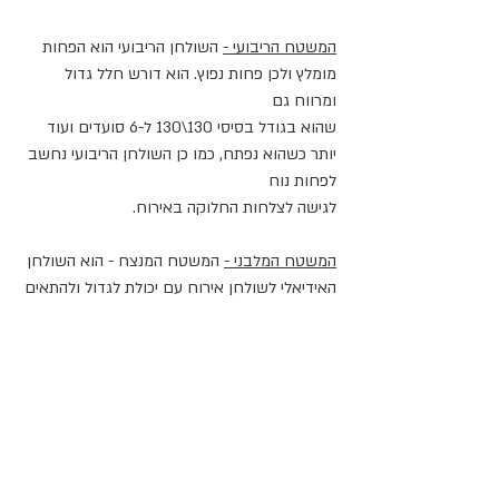
המשטח הריבועי -
 השולחן הריבועי הוא הפחות 
מומלץ ולכן פחות נפוץ. הוא דורש חלל גדול 
ומרווח גם
שהוא בגודל בסיסי 130\130 ל-6 סועדים ועוד 
יותר כשהוא נפתח, כמו כן השולחן הריבועי נחשב 
לפחות נוח
לגישה לצלחות החלוקה באירוח.
המשטח המלבני -
 המשטח המנצח - הוא השולחן 
האידיאלי לשולחן אירוח עם יכולת לגדול ולהתאים
למספר רב של סועדים. אורכו הבסיסי צריך להיות 
מותאם לחלל המיועד לו עם מחשבה על המקום 
אותו הוא
צריך בזמן ההגדלה.
הגדלה חכמה וחכמה פחות -
קיימים מספר מנגנוני הגדלה המשתלבים 