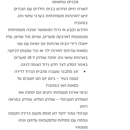
מבניים שיתאימו
לאורח חיים החדש בבית. הילדים עם הנכדים 
יגיעו לארוחות משפחתיות בערבי שישי וחג. 
במטבח
החדש נקבע אי גדול המאפשר ישיבה משפחתית 
מצומצמת לארבעה סועדים, שניים מול שניים, עליו
ייאכלו דיירי הבית ארוחות יום יומיות עם שני 
כסאות עודפים לאירוח ילד או נכד שקופץ לביקור.
בארוחת שישי וחג יפתח שולחן ל-18 סועדים 
באזור הסלון לצד חלון גדול הצופה לגינה.
זוג מתבגר שעברו מהבית הגדול לדירה 
קטנה בעיר – ביום יום הם יושבים על 
כסאות האי במטבח
ובימי אירוח משפחתי וחגים הם יפתחו את 
השולחן הקונזולי – שולחן הפלא. שולחן במראה 
רהיט
קונזולי צמוד לקיר לא תופס מקום בדירה הקטנה 
ונפתח עם מסילות טלסקופיות עליהם יונחו 
משטחי